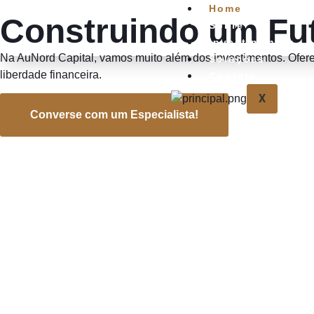
Home
Construindo um Fut
Sobre
Investimentos
Na AuNord Capital, vamos muito além dos investimentos. Oferec
Soluções
liberdade financeira.
Contato
X
Converse com um Especialista!